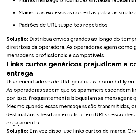
Muitas mensagens idênticas enviadas rapidame
Maiúsculas excessivas ou certas palavras sinaliz
Padrões de URL suspeitos repetidos
Solução:
Distribua envios grandes ao longo do tempo
diretrizes da operadora. As operadoras agem como 
mensagens profissionais e compatíveis.
Links curtos genéricos prejudicam a c
entrega
Usar encurtadores de URL genéricos, como bit.ly ou t
As operadoras sabem que os spammers escondem link
por isso, frequentemente bloqueiam as mensagens 
Mesmo quando essas mensagens são transmitidas, os 
destinatários hesitam em clicar em URLs desconheci
engajamento.
Solução:
Em vez disso, use links curtos de marca. C