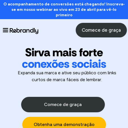
O acompanhamento de conversões está chegando! Inscreva-
se em nosso webinar ao vivo em 23 de abril para vê-lo
primeiro
Comece de graça
Sirva mais forte
conexões sociais
Expanda sua marca e ative seu público com links
curtos de marca fáceis de lembrar.
Comece de graça
Obtenha uma demonstração