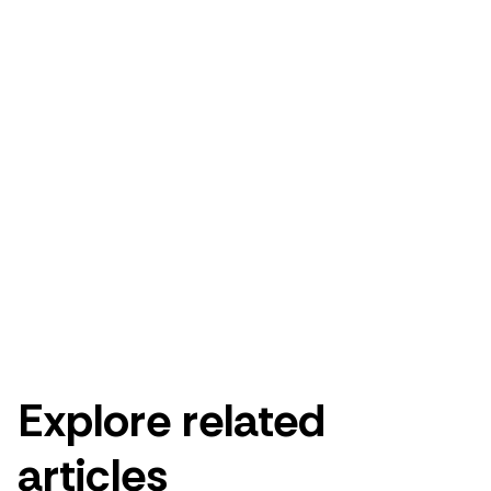
Enjoy a free 14-day Rebrandly trial.
Get started for free
Get a demo
Explore related
articles