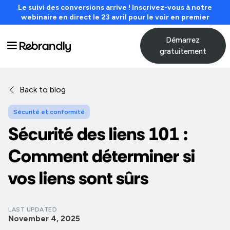
Le suivi des conversions arrive ! Inscrivez-vous à notre
webinaire en direct le 23 avril pour le voir en premier
Démarrez
gratuitement
Back to blog
Sécurité et conformité
Sécurité des liens 101 :
Comment déterminer si
vos liens sont sûrs
LAST UPDATED
November 4, 2025