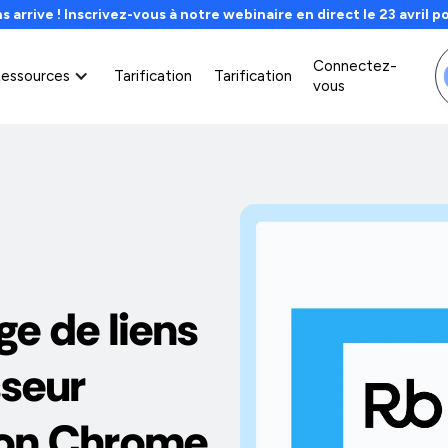
s arrive ! Inscrivez-vous à notre webinaire en direct le 23 avril p
Connectez-
essources
Tarification
Tarification
vous
ge de liens
sseur
sion Chrome