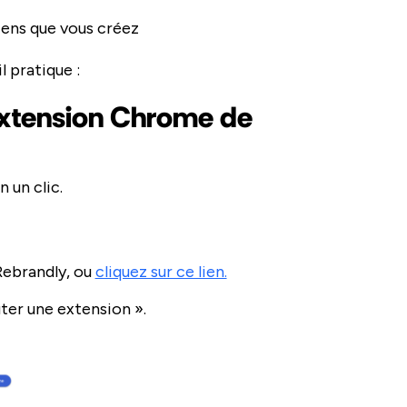
iens que vous créez
l pratique :
l'extension Chrome de
 un clic.
ebrandly, ou
cliquez sur ce lien.
uter une extension ».