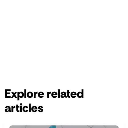
Enjoy a free 14-day Rebrandly trial.
Get started for free
Get a demo
Explore related
articles