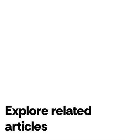
Enjoy a free 14-day Rebrandly trial.
Get started for free
Get a demo
Explore related
articles