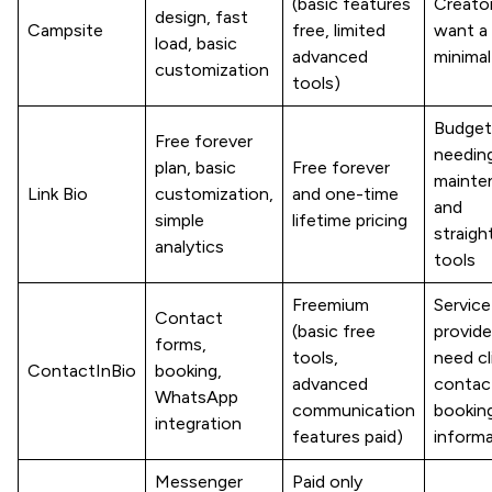
(basic features
Creato
design, fast
Campsite
free, limited
want a 
load, basic
advanced
minima
customization
tools)
Budget
Free forever
needin
plan, basic
Free forever
mainte
Link Bio
customization,
and one-time
and
simple
lifetime pricing
straigh
analytics
tools
Freemium
Service
Contact
(basic free
provid
forms,
tools,
need cl
ContactInBio
booking,
advanced
contac
WhatsApp
communication
bookin
integration
features paid)
inform
Messenger
Paid only