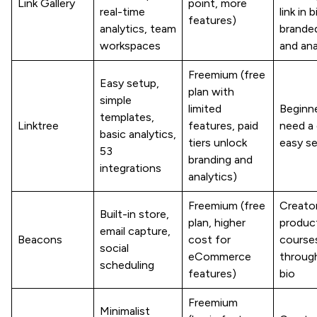
Link Gallery
point, more
real-time
link in 
features)
analytics, team
branded
workspaces
and ana
Freemium (free
Easy setup,
plan with
simple
limited
Beginn
templates,
Linktree
features, paid
need a 
basic analytics,
tiers unlock
easy s
53
branding and
integrations
analytics)
Freemium (free
Creator
Built-in store,
plan, higher
produc
email capture,
Beacons
cost for
course
social
eCommerce
through
scheduling
features)
bio
Freemium
Minimalist